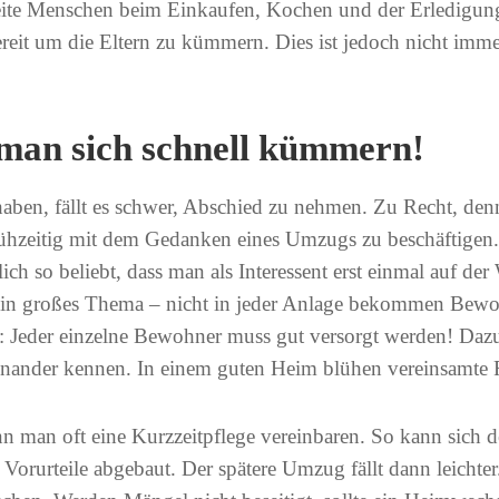
ereite Menschen beim Einkaufen, Kochen und der Erledigu
ereit um die Eltern zu kümmern. Dies ist jedoch nicht imm
 man sich schnell kümmern!
ben, fällt es schwer, Abschied zu nehmen. Zu Recht, denn 
rühzeitig mit dem Gedanken eines Umzugs zu beschäftigen.
h so beliebt, dass man als Interessent erst einmal auf der 
 ein großes Thema – nicht in jeder Anlage bekommen Bew
t: Jeder einzelne Bewohner muss gut versorgt werden! Dazu 
einander kennen. In einem guten Heim blühen vereinsamte
ann man oft eine Kurzzeitpflege vereinbaren. So kann sic
orurteile abgebaut. Der spätere Umzug fällt dann leichter