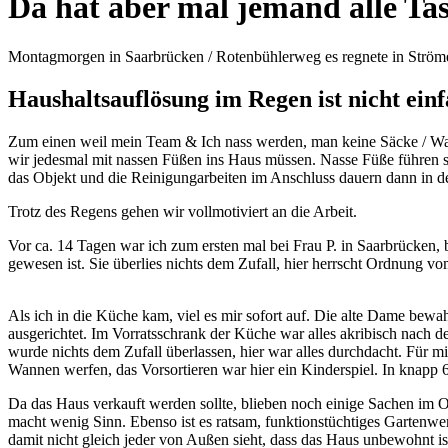
Da hat aber mal jemand alle Ta
Montagmorgen in Saarbrücken / Rotenbühlerweg es regnete in Ströme
Haushaltsauflösung im Regen ist nicht ein
Zum einen weil mein Team & Ich nass werden, man keine Säcke / Wan
wir jedesmal mit nassen Füßen ins Haus müssen. Nasse Füße führen
das Objekt und die Reinigungarbeiten im Anschluss dauern dann in de
Trotz des Regens gehen wir vollmotiviert an die Arbeit.
Vor ca. 14 Tagen war ich zum ersten mal bei Frau P. in Saarbrücken, 
gewesen ist. Sie überlies nichts dem Zufall, hier herrscht Ordnung v
Als ich in die Küche kam, viel es mir sofort auf. Die alte Dame be
ausgerichtet. Im Vorratsschrank der Küche war alles akribisch nach de
wurde nichts dem Zufall überlassen, hier war alles durchdacht. Für 
Wannen werfen, das Vorsortieren war hier ein Kinderspiel. In knapp 6
Da das Haus verkauft werden sollte, blieben noch einige Sachen im O
macht wenig Sinn. Ebenso ist es ratsam, funktionstüchtiges Gartenw
damit nicht gleich jeder von Außen sieht, dass das Haus unbewohnt ist