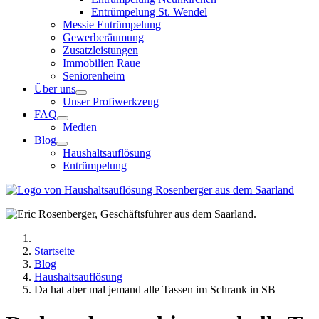
Entrümpelung St. Wendel
Messie Entrümpelung
Gewerberäumung
Zusatzleistungen
Immobilien Raue
Seniorenheim
Über uns
Unser Profiwerkzeug
FAQ
Medien
Blog
Haushaltsauflösung
Entrümpelung
Startseite
Blog
Haushaltsauflösung
Da hat aber mal jemand alle Tassen im Schrank in SB