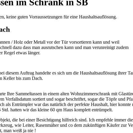
ssen im Schrank in SB
n, keine guten Vorraussetzungen für eine Haushaltsauflösung.
fach
nen / Holz oder Metall vor der Tür vorsortieren kann und weil
 schnell dazu dass man ausrutschen kann und man verunreinigt zudem
r Regel etwas länger.
bei diesem Auftrag handelte es sich um die Haushaltsauflösung ihrer Ta
om Keller bis zum Dach.
wahrte Ihre Sammeltassen in einem alten Wohnzimmerschrank mit Glastür
m Verfallsdatum sortiert und sogar beschriftet, sogar die Töpfe und Pf
mich als Entrümpler war das natürlich der perfekte Haushalt, hier kon
 Std. hatten wir das kleine 60 qm Haus komplett entrümpelt.
bjekt, die bei einer Besichtigung hilfreich sind. Ich empfehle immer 
erkzeug, wie Leiter, Rasenmäher und co dem zukünftigen Käufer zur Ve
, man weiß ja nie !