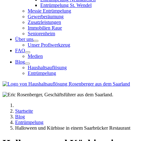
Entrümpelung St. Wendel
Messie Entrümpelung
Gewerberäumung
Zusatzleistungen
Immobilien Raue
Seniorenheim
Über uns
Unser Profiwerkzeug
FAQ
Medien
Blog
Haushaltsauflösung
Entrümpelung
Startseite
Blog
Entrümpelung
Halloween und Kürbisse in einem Saarbrücker Restaurant