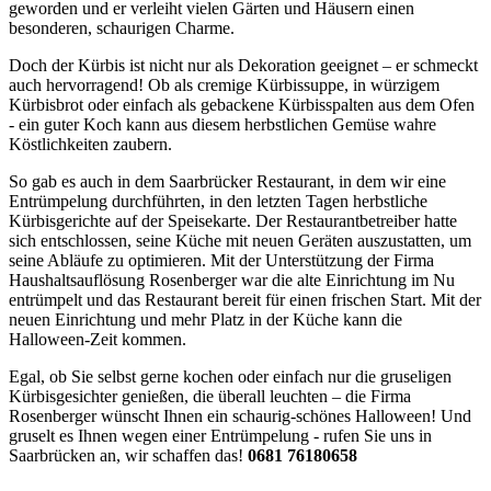
geworden und er verleiht vielen Gärten und Häusern einen
besonderen, schaurigen Charme.
Doch der Kürbis ist nicht nur als Dekoration geeignet – er schmeckt
auch hervorragend! Ob als cremige Kürbissuppe, in würzigem
Kürbisbrot oder einfach als gebackene Kürbisspalten aus dem Ofen
- ein guter Koch kann aus diesem herbstlichen Gemüse wahre
Köstlichkeiten zaubern.
So gab es auch in dem Saarbrücker Restaurant, in dem wir eine
Entrümpelung durchführten, in den letzten Tagen herbstliche
Kürbisgerichte auf der Speisekarte. Der Restaurantbetreiber hatte
sich entschlossen, seine Küche mit neuen Geräten auszustatten, um
seine Abläufe zu optimieren. Mit der Unterstützung der Firma
Haushaltsauflösung Rosenberger war die alte Einrichtung im Nu
entrümpelt und das Restaurant bereit für einen frischen Start. Mit der
neuen Einrichtung und mehr Platz in der Küche kann die
Halloween-Zeit kommen.
Egal, ob Sie selbst gerne kochen oder einfach nur die gruseligen
Kürbisgesichter genießen, die überall leuchten – die Firma
Rosenberger wünscht Ihnen ein schaurig-schönes Halloween! Und
gruselt es Ihnen wegen einer Entrümpelung - rufen Sie uns in
Saarbrücken an, wir schaffen das!
0681 76180658